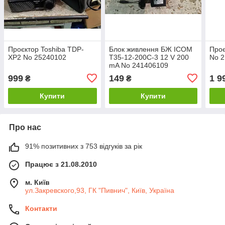
Проєктор Toshiba TDP-
Блок живлення БЖ ICOM
Про
XP2 No 25240102
T35-12-200C-3 12 V 200
No 
mA No 241406109
999
149
1 9
₴
₴
Купити
Купити
Про нас
91% позитивних з 753 відгуків за рік
Працює з 21.08.2010
м. Київ
ул.Закревского,93, ГК "Пивнич", Київ, Україна
Контакти