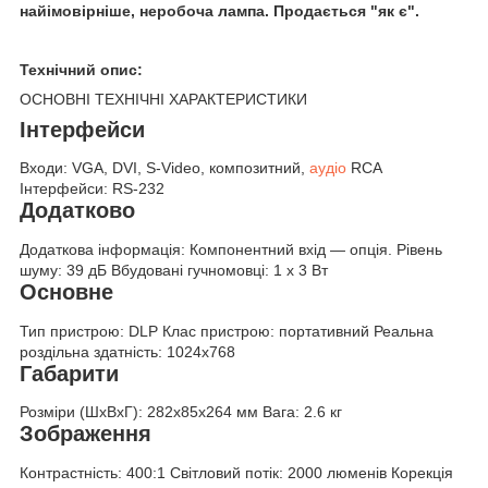
найімовірніше, неробоча лампа. Продається "як є".
Технічний опис:
ОСНОВНІ ТЕХНІЧНІ ХАРАКТЕРИСТИКИ
Інтерфейси
Входи: VGA, DVI, S-Video, композитний,
аудіо
RCA
Інтерфейси: RS-232
Додатково
Додаткова інформація: Компонентний вхід — опція. Рівень
шуму: 39 дБ Вбудовані гучномовці: 1 x 3 Вт
Основне
Тип пристрою: DLP Клас пристрою: портативний Реальна
роздільна здатність: 1024x768
Габарити
Розміри (ШxВxГ): 282x85x264 мм Вага: 2.6 кг
Зображення
Контрастність: 400:1 Світловий потік: 2000 люменів Корекція