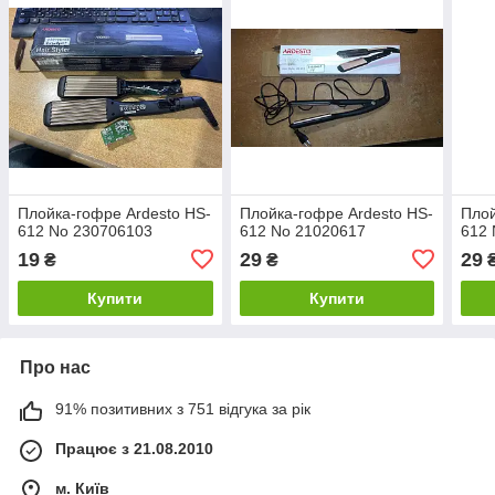
Плойка-гофре Ardesto HS-
Плойка-гофре Ardesto HS-
Плой
612 No 230706103
612 No 21020617
612 
19
29
29
₴
₴
Купити
Купити
Про нас
91% позитивних з 751 відгука за рік
Працює з 21.08.2010
м. Київ