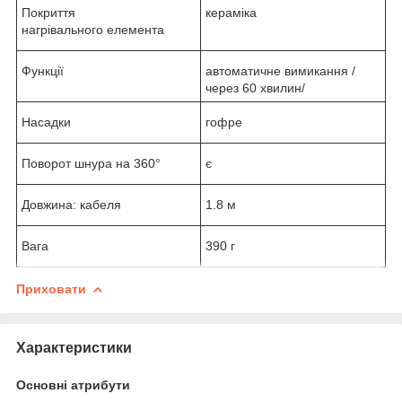
Покриття
кераміка
нагрівального елемента
Функції
автоматичне вимикання /
через 60 хвилин/
Насадки
гофре
Поворот шнура на 360°
є
Довжина: кабеля
1.8 м
Вага
390 г
Приховати
Характеристики
Основні атрибути