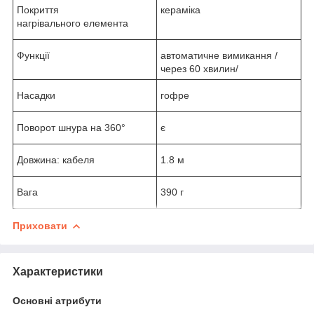
Покриття
кераміка
нагрівального елемента
Функції
автоматичне вимикання /
через 60 хвилин/
Насадки
гофре
Поворот шнура на 360°
є
Довжина: кабеля
1.8 м
Вага
390 г
Приховати
Характеристики
Основні атрибути