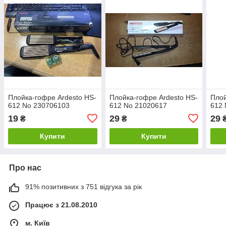
Плойка-гофре Ardesto HS-
Плойка-гофре Ardesto HS-
Плой
612 No 230706103
612 No 21020617
612 
19
29
29
₴
₴
Купити
Купити
Про нас
91% позитивних з 751 відгука за рік
Працює з 21.08.2010
м. Київ