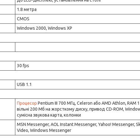
До LCD-дисплею, установлення на столі
1.8 метра
CMOS
Windows 2000, Windows XP
30 fps
USB 1.1
Процесор
Pentium III 700 МГц, Celeron або AMD Athlon, RAM 
вільні 200 Мб на жорсткому диску, привод CD-ROM, Windo
сумісна звукова карта, колонки
MSN Messenger, AOL Instant Messenger, Yahoo! Messenger, S
Video, Windows Messenger