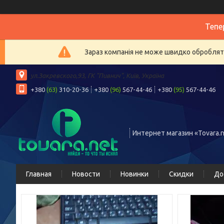
Тепе
Зараз компанія не може швидко обробляти
ул.Закревского,93, ГК "Пивнич", Київ, Україна
+380
(63)
310-20-36
+380
(96)
567-44-46
+380
(95)
567-44-46
Интернет магазин «Tovara.n
Главная
Новости
Новинки
Скидки
До