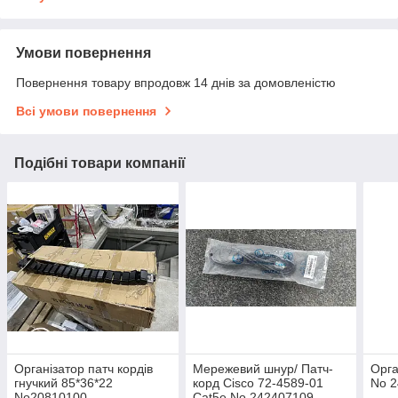
Умови повернення
Повернення товару впродовж 14 днів за домовленістю
Всі умови повернення
Подібні товари компанії
Організатор патч кордів
Мережевий шнур/ Патч-
Орга
гнучкий 85*36*22
корд Cisco 72-4589-01
No 
No20810100
Cat5e No 242407109