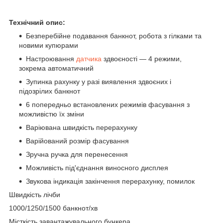
Технічний опис:
Безперебійне подавання банкнот, робота з гілками та
новими купюрами
Настроювання
датчика
здвоєності — 4 режими,
зокрема автоматичний
Зупинка рахунку у разі виявлення здвоєних і
підозрілих банкнот
6 попередньо встановлених режимів фасування з
можливістю їх зміни
Варіювана швидкість перерахунку
Варійований розмір фасування
Зручна ручка для перенесення
Можливість під'єднання виносного дисплея
Звукова індикація закінчення перерахунку, помилок
Швидкість лічби
1000/1250/1500 банкнот/хв
Місткість завантажувального бункера