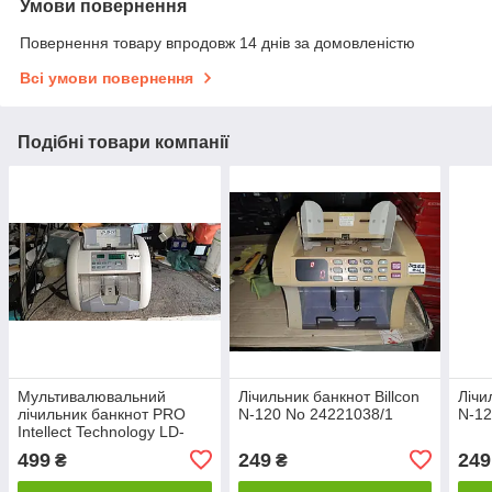
Умови повернення
Повернення товару впродовж 14 днів за домовленістю
Всі умови повернення
Подібні товари компанії
Мультивалювальний
Лічильник банкнот Billcon
Лічи
лічильник банкнот PRO
N-120 No 24221038/1
N-12
Intellect Technology LD-
70B No 9-1208-1
499
249
249
₴
₴