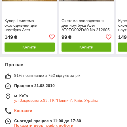
Кулер і система
Система охолодження
Куле
охолодження для
для ноутбука Acer
охо
ноутбука Acer
AT0FO002DA0 No 212605
ноут
60.4HP07.002 No
No 
149
99
149
₴
₴
220702102/2
Купити
Купити
Про нас
91% позитивних з 752 відгуків за рік
Працює з 21.08.2010
м. Київ
ул.Закревского,93, ГК "Пивнич", Київ, Україна
Контакти
Сьогодні працює з 11:00 до 17:30
Показати весь графік роботи