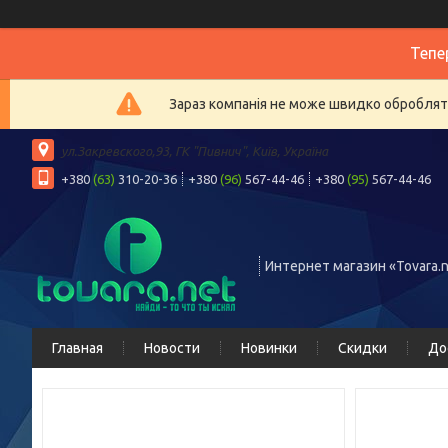
Тепе
Зараз компанія не може швидко обробляти
ул.Закревского,93, ГК "Пивнич", Київ, Україна
+380
(63)
310-20-36
+380
(96)
567-44-46
+380
(95)
567-44-46
Интернет магазин «Tovara.n
Главная
Новости
Новинки
Скидки
До