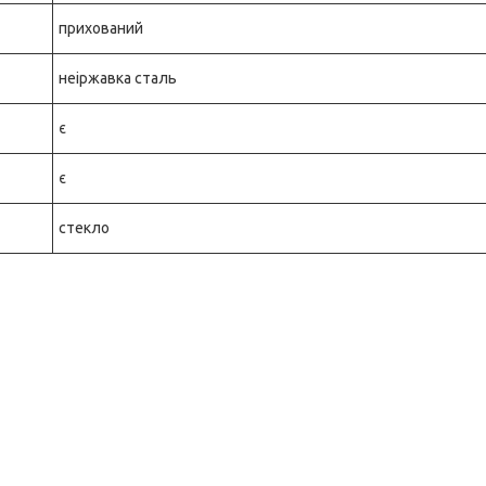
прихований
неіржавка сталь
є
є
стекло