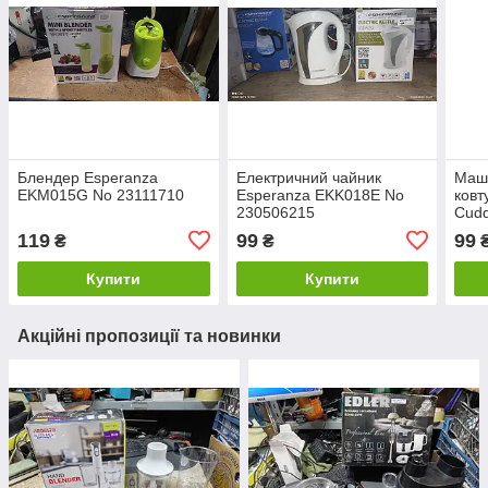
Блендер Esperanza
Електричний чайник
Маш
EKM015G No 23111710
Esperanza EKK018E No
ковт
230506215
Cud
242
119
99
99
₴
₴
Купити
Купити
Акційні пропозиції та новинки