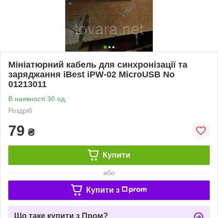
Мініатюрний кабель для синхронізації та
заряджання iBest iPW-02 MicroUSB No
01213011
В наявності 30 од.
Роздріб
79
₴
Купити
або
Купити з
Що таке купити з Пром?