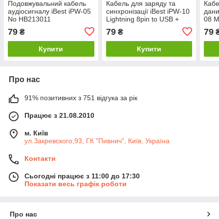
Подовжувальний кабель
Кабель для заряду та
Кабе
аудіосигналу iBest iPW-05
синхронізації iBest iPW-10
дани
No НВ213011
Lightning 8pin to USB +
08 M
MicroUSB No 01213011
012
79
79
79
₴
₴
Купити
Купити
Про нас
91% позитивних з 751 відгука за рік
Працює з 21.08.2010
м. Київ
ул.Закревского,93, ГК "Пивнич", Київ, Україна
Контакти
Сьогодні працює з 11:00 до 17:30
Показати весь графік роботи
Про нас