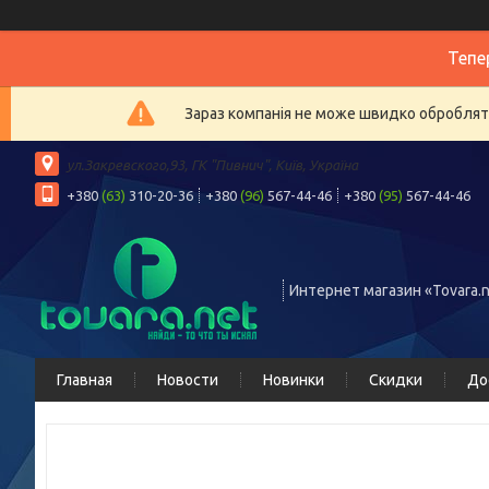
Тепе
Зараз компанія не може швидко обробляти
ул.Закревского,93, ГК "Пивнич", Київ, Україна
+380
(63)
310-20-36
+380
(96)
567-44-46
+380
(95)
567-44-46
Интернет магазин «Tovara.n
Главная
Новости
Новинки
Скидки
До