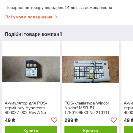
Повернення товару впродовж 14 днів за домовленістю
Всі умови повернення
Подібні товари компанії
Акумулятор для POS-
POS-клавіатура Wincor
Акум
терміналу Hypercom
Nixdorf MSR-E1
терм
400037-002 Rev.A No
1750109583 No 210111
4000
240207100
240
49
299
49
₴
₴
Купити
Купити