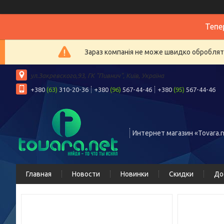
Тепе
Зараз компанія не може швидко обробляти
ул.Закревского,93, ГК "Пивнич", Київ, Україна
+380
(63)
310-20-36
+380
(96)
567-44-46
+380
(95)
567-44-46
Интернет магазин «Tovara.n
Главная
Новости
Новинки
Скидки
До