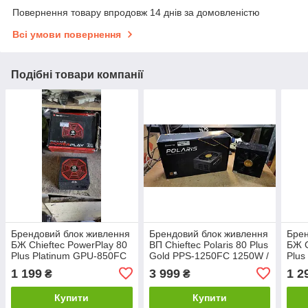
Повернення товару впродовж 14 днів за домовленістю
Всі умови повернення
Подібні товари компанії
Брендовий блок живлення
Брендовий блок живлення
Брен
БЖ Chieftec PowerPlay 80
BП Chieftec Polaris 80 Plus
БЖ C
Plus Platinum GPU-850FC
Gold PPS-1250FC 1250W /
Plus
850W / 850 Вт No
1250Вт No 22210425
1050
1 199
3 999
1 2
₴
₴
23020514
230
Купити
Купити