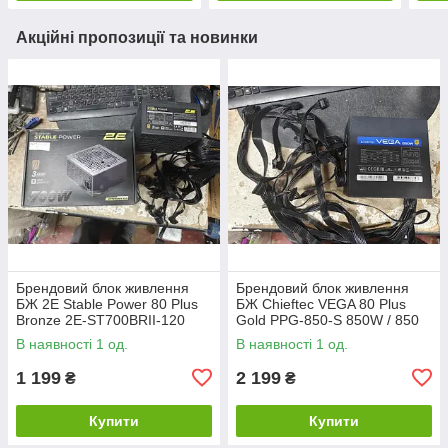
Акційні пропозиції та новинки
Брендовий блок живлення
Брендовий блок живлення
БЖ 2E Stable Power 80 Plus
БЖ Chieftec VEGA 80 Plus
Bronze 2E-ST700BRII-120
Gold PPG-850-S 850W / 850
700 W / 700 Вт No 26290605
Вт No 262906101
В наявності 1 од.
В наявності 1 од.
1 199
2 199
₴
₴
Купити
Купити