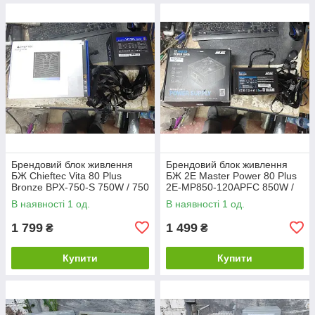
Брендовий блок живлення
Брендовий блок живлення
БЖ Chieftec Vita 80 Plus
БЖ 2E Master Power 80 Plus
Bronze BPX-750-S 750W / 750
2E-MP850-120APFC 850W /
Вт No 26290603
850 Вт No 26290602
В наявності 1 од.
В наявності 1 од.
1 799
1 499
₴
₴
Купити
Купити