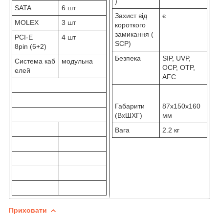
)
SATA
6 шт
Захист від
є
MOLEX
3 шт
короткого
замикання (
PCI-E
4 шт
SCP)
8pin (6+2)
Безпека
SIP, UVP,
Система каб
модульна
OCP, OTP,
елей
AFC
Габарити
87x150x160
(ВхШХГ)
мм
Вага
2.2 кг
Приховати