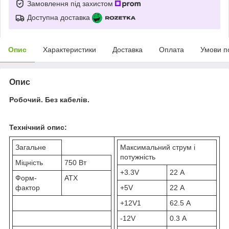
Замовлення під захистом
Доступна доставка
Опис
Характеристики
Доставка
Оплата
Умови п
Опис
Робочий. Без кабелів.
Технічний опис:
Загальне
Максимальний струм і
потужність
Міцність
750 Вт
+3.3V
22 А
Форм-
ATX
фактор
+5V
22 А
+12V1
62.5 А
-12V
0.3 А