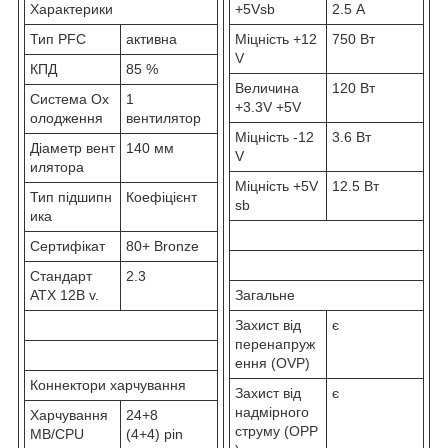
Характерики
+5Vsb
2.5 А
Тип PFC
активна
Міцність +12
750 Вт
V
КПД
85 %
Величина
120 Вт
Система Ох
1
+3.3V +5V
олодження
вентилятор
Міцність -12
3.6 Вт
Діаметр вент
140 мм
V
илятора
Міцність +5V
12.5 Вт
Тип підшипн
Коефіцієнт
sb
ика
Сертифікат
80+ Bronze
Стандарт
2.3
ATX 12В v.
Загальне
Захист від
є
перенапруж
ення (OVP)
Коннектори харчування
Захист від
є
надмірного
Харчування
24+8
струму (OPP
MB/CPU
(4+4) pin