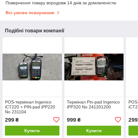
Повернення товару впродовж 14 днів за домовленістю
Всі умови повернення
Подібні товари компанії
POS-термінал Ingenico
Термінал Pin-pad Ingenico
POS-
iCT220 + PIN-pad iPP220
iPP320 No 241201200
iCT2
No 231104
299
999
299
₴
₴
Купити
Купити