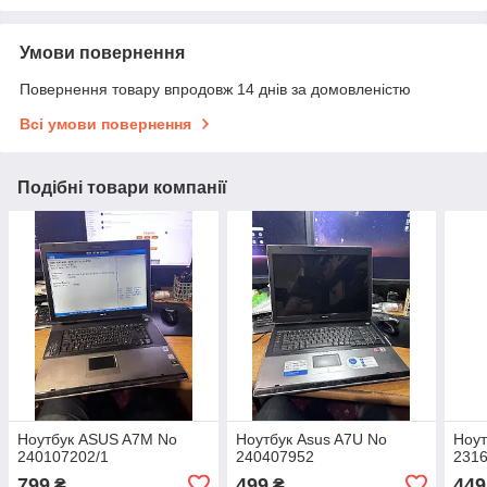
Умови повернення
Повернення товару впродовж 14 днів за домовленістю
Всі умови повернення
Подібні товари компанії
Ноутбук ASUS A7M No
Ноутбук Asus A7U No
Ноут
240107202/1
240407952
231
799
499
449
₴
₴