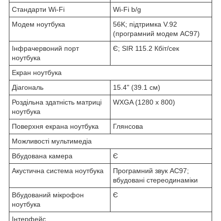
Стандарти Wi-Fi
Wi-Fi b/g
Модем ноутбука
56K; підтримка V.92
(програмний модем AC97)
Інфрачервоний порт
Є; SIR 115.2 Кбіт/сек
ноутбука
Екран ноутбука
Діагональ
15.4" (39.1 см)
Роздільна здатність матриці
WXGA (1280 x 800)
ноутбука
Поверхня екрана ноутбука
Глянсова
Можливості мультимедіа
Вбудована камера
Є
Акустична система ноутбука
Програмний звук AC97;
вбудовані стереодинаміки
Вбудований мікрофон
Є
ноутбука
Інтерфейс