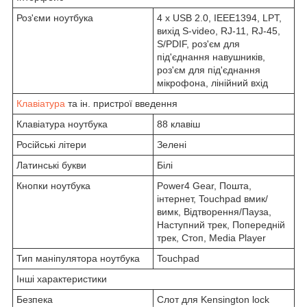
Роз'єми ноутбука
4 x USB 2.0, IEEE1394, LPT,
вихід S-video, RJ-11, RJ-45,
S/PDIF, роз'єм для
під'єднання навушників,
роз'єм для під'єднання
мікрофона, лінійний вхід
Клавіатура
та ін. пристрої введення
Клавіатура ноутбука
88 клавіш
Російські літери
Зелені
Латинські букви
Білі
Кнопки ноутбука
Power4 Gear, Пошта,
інтернет, Touchpad вмик/
вимк, Відтворення/Пауза,
Наступний трек, Попередній
трек, Стоп, Media Player
Тип маніпулятора ноутбука
Touchpad
Інші характеристики
Безпека
Слот для Kensington lock