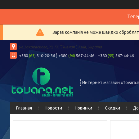
Тепе
Зараз компанія не може швидко обробляти
ул.Закревского,93, ГК "Пивнич", Київ, Україна
+380
(63)
310-20-36
+380
(96)
567-44-46
+380
(95)
567-44-46
Интернет магазин «Tovara.n
Главная
Новости
Новинки
Скидки
До