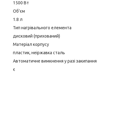
1500 Вт
Об'єм
1.8 л
Тип нагрівального елемента
дисковий (прихований)
Матеріал корпусу
пластик, неіржавка сталь
Автоматичне вимкнення у разі закипання
є