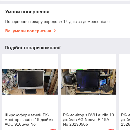
Умови повернення
Повернення товару впродовж 14 днів за домовленістю
Всі умови повернення
Подібні товари компанії
Широкоформатний РК-
РК-монітор з DVI і audio 19
РК-м
монітор з audio 19 дюймів
дюймів AG Neovo E-19A
дюй
AOC 916Swa No
No 23190506
232
23170708/2