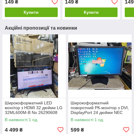
149
149
149
₴
₴
Купити
Купити
Акційні пропозиції та новинки
Широкоформатний LED
Широкоформатний
монітор з HDMI 32 дюйми LG
поворотний РК-монітор з DVI,
32ML600M-B No 26290608
DisplayPort 24 дюйми NEC
MultiSync PA241W-BK No
В наявності 1 од.
В наявності 1 од.
26230621
4 499
599
₴
₴