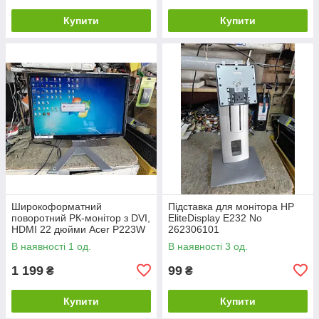
Купити
Купити
Широкоформатний
Підставка для монітора HP
поворотний РК-монітор з DVI,
EliteDisplay E232 No
HDMI 22 дюйми Acer P223W
262306101
Bbidr No 26230620
В наявності 1 од.
В наявності 3 од.
1 199
99
₴
₴
Купити
Купити