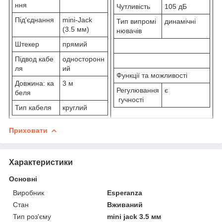
ння
Чутливість
105 дБ
Під'єднання
mini-Jack
Тип випромі
динамічні
(3.5 мм)
нювачів
Штекер
прямий
Підвод кабе
односторонн
ля
ий
Функції та можливості
Довжина: ка
3 м
Регулювання
є
беля
гучності
Тип кабеля
круглий
Приховати
Характеристики
Основні
Виробник
Esperanza
Стан
Вживаний
Тип роз'єму
mini jack 3.5 мм