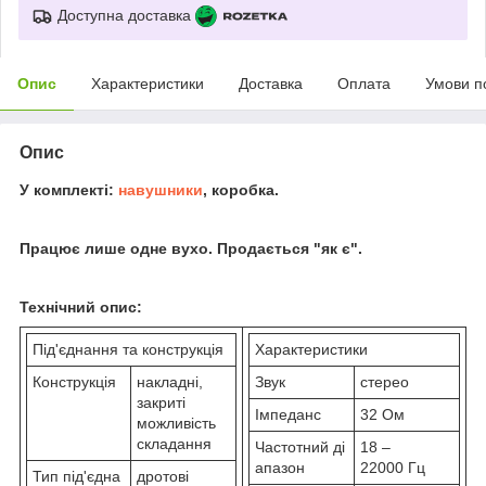
Доступна доставка
Опис
Характеристики
Доставка
Оплата
Умови п
Опис
У комплекті:
навушники
, коробка.
Працює лише одне вухо. Продається "як є".
Технічний опис:
Під'єднання та конструкція
Характеристики
Конструкція
накладні,
Звук
стерео
закриті
Імпеданс
32 Ом
можливість
складання
Частотний ді
18 –
апазон
22000 Гц
Тип під'єдна
дротові