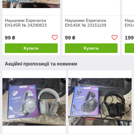
Наушники Esperanza
Наушники Esperanza
Науш
EH145R № 24290823
EH145K № 23151109
EH1
99
99
199
₴
₴
Купити
Купити
Акційні пропозиції та новинки