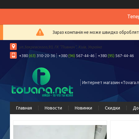
Тепе
Зараз компанія не може швидко обробляти
ул.Закревского,93, ГК "Пивнич", Київ, Україна
+380
(63)
310-20-36
+380
(96)
567-44-46
+380
(95)
567-44-46
Интернет магазин «Tovara.n
Главная
Новости
Новинки
Скидки
До