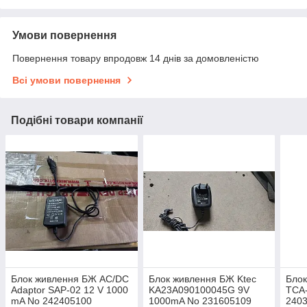
Умови повернення
Повернення товару впродовж 14 днів за домовленістю
Всі умови повернення
Подібні товари компанії
Блок живлення БЖ AC/DC
Блок живлення БЖ Ktec
Блок
Adaptor SAP-02 12 V 1000
KA23A090100045G 9V
TCA
mA No 242405100
1000mA No 231605109
240