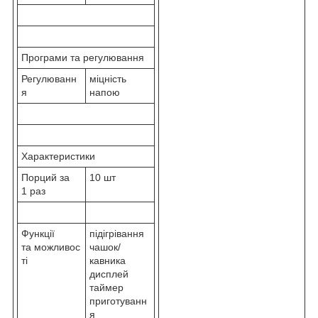
Програми та регулювання
Регулюванн
міцність
я
напою
Характеристики
Порций за
10 шт
1 раз
Функції
підігрівання
та можливос
чашок/
ті
кавника
дисплей
таймер
приготуванн
я