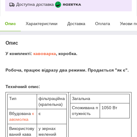
Доступна доставка
Опис
Характеристики
Доставка
Оплата
Умови п
Опис
У комплекті:
кавоварка
, коробка.
Робоча, працює відразу два режими. Продається "як є".
Технічний опис:
Тип
фільтраційна
Загальна
(крапельна)
Споживана п
1050 Вт
Вбудована
к
є
отужність
авомолка
Використову
у зернах
ваний кава
мелений