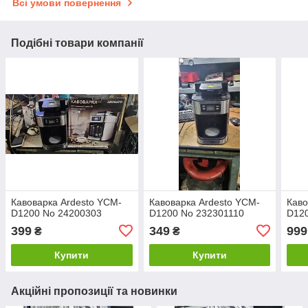
Всі умови повернення
Подібні товари компанії
Кавоварка Ardesto YCM-
Кавоварка Ardesto YCM-
Каво
D1200 No 24200303
D1200 No 232301110
D120
399
349
999
₴
₴
Купити
Купити
Акційні пропозиції та новинки