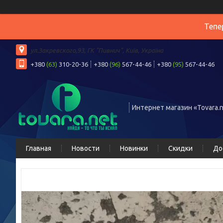
Тепе
ул.Закревского,93, ГК "Пивнич", Київ, Україна
+380
(63)
310-20-36
+380
(96)
567-44-46
+380
(95)
567-44-46
Интернет магазин «Tovara.n
Главная
Новости
Новинки
Скидки
До