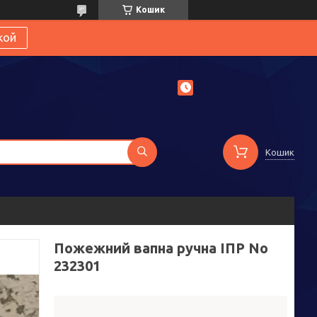
Кошик
кой
Кошик
Пожежний вапна ручна ІПР No
232301