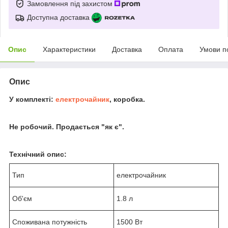
Замовлення під захистом
Доступна доставка
Опис
Характеристики
Доставка
Оплата
Умови п
Опис
У комплекті:
електрочайник
, коробка.
Не робочий. Продається "як є".
Технічний опис:
Тип
електрочайник
Об'єм
1.8 л
Споживана потужність
1500 Вт