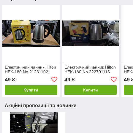
Електричний чайник Hilton
Електричний чайник Hilton
Елек
HEK-180 No 21231102
HEK-180 No 222701115
HEK
49
49
49
₴
₴
Купити
Купити
Акційні пропозиції та новинки