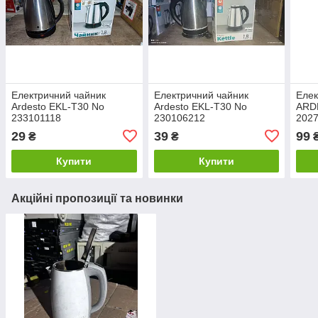
Електричний чайник
Електричний чайник
Елек
Ardesto EKL-T30 No
Ardesto EKL-T30 No
ARD
233101118
230106212
202
29
39
99
₴
₴
Купити
Купити
Акційні пропозиції та новинки