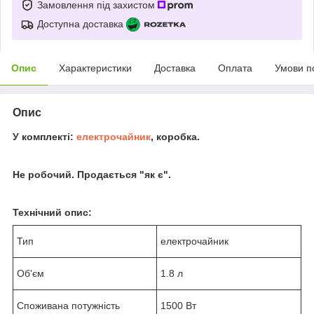
Замовлення під захистом
Доступна доставка
Опис
Характеристики
Доставка
Оплата
Умови п
Опис
У комплекті:
електрочайник
, коробка.
Не робочий. Продається "як є".
Технічний опис:
Тип
електрочайник
Об'єм
1.8 л
Споживана потужність
1500 Вт