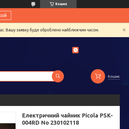
Кошик
кой
час. Вашу заявку буде оброблено найближчим часом.
Кошик
Електричний чайник Picola PSK-
004RD No 230102118