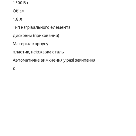
1500 Вт
Об'єм
1.8 л
Тип нагрівального елемента
дисковий (прихований)
Матеріал корпусу
пластик, неіржавка сталь
Автоматичне вимкнення у разі закипання
є