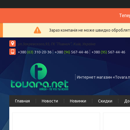
Тепе
Зараз компанія не може швидко обробляти
ул.Закревского,93, ГК "Пивнич", Київ, Україна
+380
(63)
310-20-36
+380
(96)
567-44-46
+380
(95)
567-44-46
Интернет магазин «Tovara.n
Главная
Новости
Новинки
Скидки
До