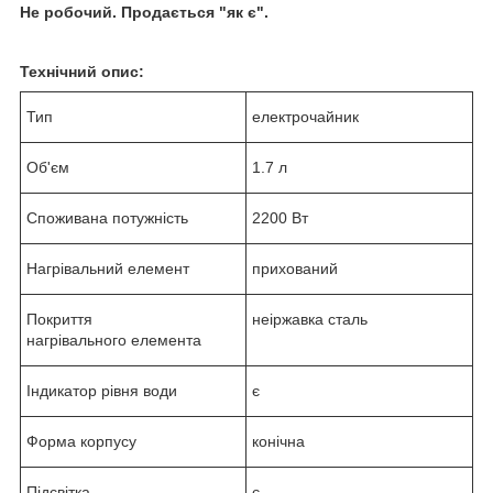
Не робочий. Продається "як є".
Технічний опис:
Тип
електрочайник
Об'єм
1.7 л
Споживана потужність
2200 Вт
Нагрівальний елемент
прихований
Покриття
неіржавка сталь
нагрівального елемента
Індикатор рівня води
є
Форма корпусу
конічна
Підсвітка
є