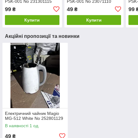
PSK-001 No 231301115
PSK-001 No 23071110
PSK-
99
49
99
₴
₴
Купити
Купити
Акційні пропозиції та новинки
Електричний чайник Magio
MG-512 White No 252801129
В наявності 1 од.
49
₴