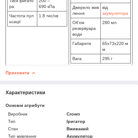
Тиск іригато
200 –
ра
690 кПа
Джерело жив
від
лення
акумулятора
Частота пул
1.8 тис/хв
ьсації
Об'єм
280 мл
резервуара
води
Габарити
65х73х220 м
м
Вага
295 г
Приховати
Характеристики
Основні атрибути
Виробник
Crown
Тип
Іригатор
Стан
Вживаний
Тип живлення
Акумулятор