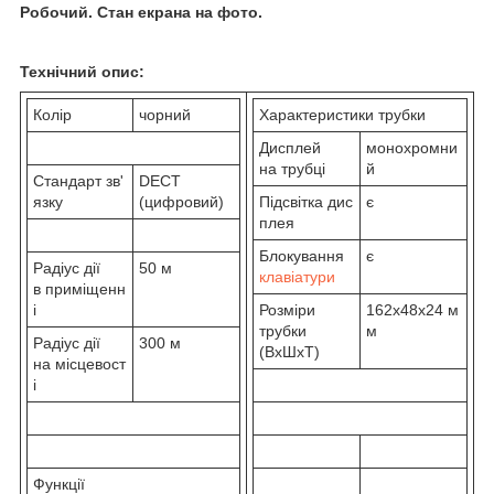
Робочий. Стан екрана на фото.
Технічний опис:
Колір
чорний
Характеристики трубки
Дисплей
монохромни
на трубці
й
Стандарт зв'
DECT
язку
(цифровий)
Підсвітка дис
є
плея
Блокування
є
Радіус дії
50 м
клавіатури
в приміщенн
і
Розміри
162x48x24 м
трубки
м
Радіус дії
300 м
(ВхШхТ)
на місцевост
і
Функції