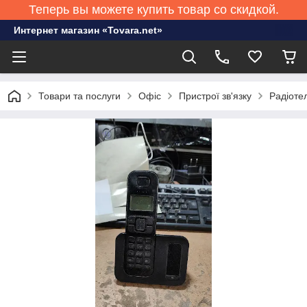
Теперь вы можете купить товар со скидкой.
Интернет магазин «Tovara.net»
Товари та послуги
Офіс
Пристрої зв'язку
Радіоте