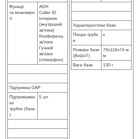
Функції
АОН
та можливос
Caller ID
ті
Інтерком
(внутрішній
Характеристики бази
зв'язок)
Пошук трубк
є
Конференц-
и
зв'язок
Гучний
Розміри бази
79x116x74 м
зв'язок
(ВхШхТ)
м
(спікерфон)
Вага бази
130 г
Підтримка GAP
Підтримуван
5 шт
их
трубок (база
)