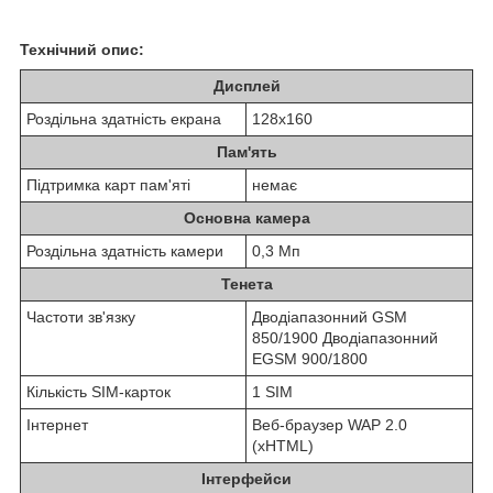
Технічний опис:
Дисплей
Роздільна здатність екрана
128х160
Пам'ять
Підтримка карт пам'яті
немає
Основна камера
Роздільна здатність камери
0,3 Мп
Тенета
Частоти зв'язку
Дводіапазонний GSM
850/1900 Дводіапазонний
EGSM 900/1800
Кількість SIM-карток
1 SIM
Інтернет
Веб-браузер WAP 2.0
(xHTML)
Інтерфейси