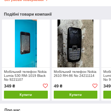
Подібні товари компанії
Мобільний телефон Nokia
Мобільний телефон Nokia
Мобі
Lumia 530 RM-1019 Black
2610 RH-86 No 24211114
Lumi
No 9221107
No 
349
49
349
₴
₴
Купити
Купити
Про нас