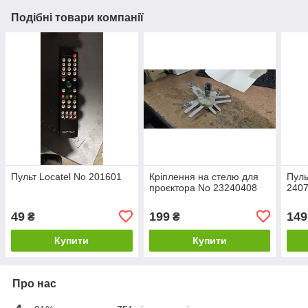
Подібні товари компанії
Пульт Locatel No 201601
Кріплення на стелю для
Пуль
проєктора No 23240408
240
49
199
149
₴
₴
Купити
Купити
Про нас