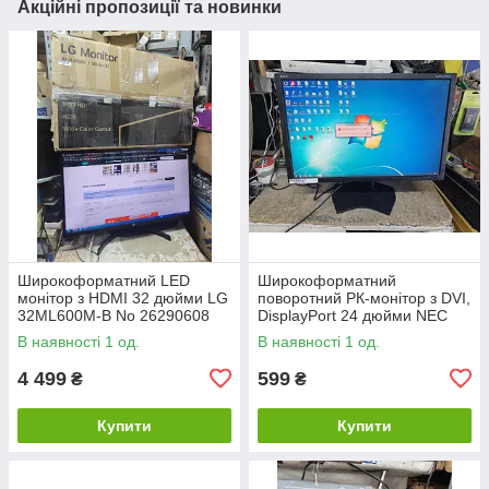
Акційні пропозиції та новинки
Широкоформатний LED
Широкоформатний
монітор з HDMI 32 дюйми LG
поворотний РК-монітор з DVI,
32ML600M-B No 26290608
DisplayPort 24 дюйми NEC
MultiSync PA241W-BK No
В наявності 1 од.
В наявності 1 од.
26230621
4 499
599
₴
₴
Купити
Купити