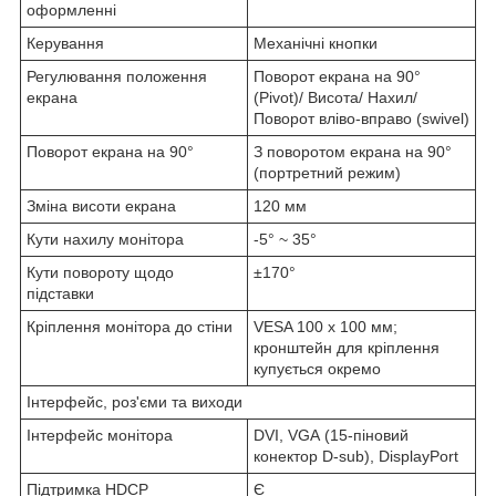
оформленні
Керування
Механічні кнопки
Регулювання положення
Поворот екрана на 90°
екрана
(Pivot)/ Висота/ Нахил/
Поворот вліво-вправо (swivel)
Поворот екрана на 90°
З поворотом екрана на 90°
(портретний режим)
Зміна висоти екрана
120 мм
Кути нахилу монітора
-5° ~ 35°
Кути повороту щодо
±170°
підставки
Кріплення монітора до стіни
VESA 100 x 100 мм;
кронштейн для кріплення
купується окремо
Інтерфейс, роз'єми та виходи
Інтерфейс монітора
DVI, VGA (15-піновий
конектор D-sub), DisplayPort
Підтримка HDCP
Є