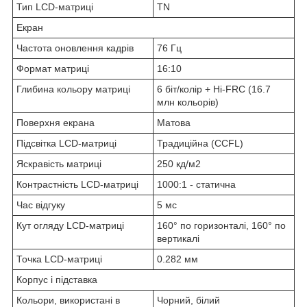
Тип LCD-матриці
TN
Екран
Частота оновлення кадрів
76 Гц
Формат матриці
16:10
Глибина кольору матриці
6 біт/колір + Hi-FRC (16.7
млн кольорів)
Поверхня екрана
Матова
Підсвітка LCD-матриці
Традиційна (CCFL)
Яскравість матриці
250 кд/м2
Контрастність LCD-матриці
1000:1 - статична
Час відгуку
5 мс
Кут огляду LCD-матриці
160° по горизонталі, 160° по
вертикалі
Точка LCD-матриці
0.282 мм
Корпус і підставка
Кольори, використані в
Чорний, білий