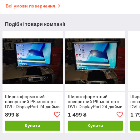
Всі умови повернення
Подібні товари компанії
Широкоформатний
Широкоформатний
Шир
поворотний РК-монітор з
поворотний РК-монітор з
пово
DVI і DisplayPort 24 дюйми
DVI і DisplayPort 24 дюйми
DVI 
HP Compaq LA2405wg No
HP Compaq LA2405wg No
HP 
899
1 499
1 7
₴
₴
24041120
24041123
240
Купити
Купити