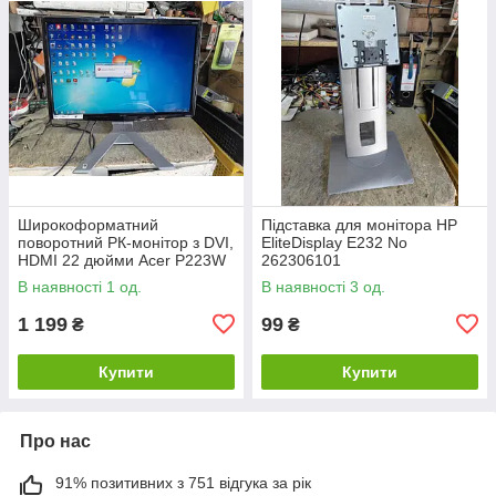
Широкоформатний
Підставка для монітора HP
поворотний РК-монітор з DVI,
EliteDisplay E232 No
HDMI 22 дюйми Acer P223W
262306101
Bbidr No 26230620
В наявності 1 од.
В наявності 3 од.
1 199
99
₴
₴
Купити
Купити
Про нас
91% позитивних з 751 відгука за рік