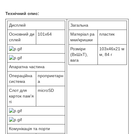
Технічний опис:
Дисплей
Загальна
Основний ди
101x64
Матеріал ра
пластик
сплей
мки/кришки
Розміри
103x46x21 м
(ВхШхТ),
м, 84 г
вага
Апаратна частина
Операційна
проприетарн
система
а
Слот для
microSD
карток пам'я
ті
Комунікація та порти