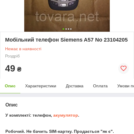
Мобільний телефон Siemens A57 No 23104205
Немає в наявності
Роздріб
49
₴
Опис
Характеристики
Доставка
Оплата
Умови п
Опис
У комплекті: телефон,
акумулятор
.
Робочий. Не бачить SIM-картку. Продається "як є".