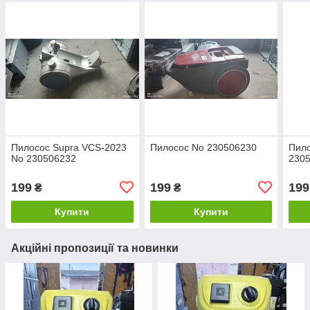
Пилосос Supra VCS-2023
Пилосос No 230506230
Пило
No 230506232
230
199
199
199
₴
₴
Купити
Купити
Акційні пропозиції та новинки