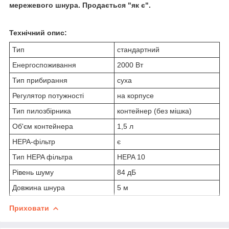
мережевого шнура. Продається "як є".
Технічний опис:
Тип
стандартний
Енергоспоживання
2000 Вт
Тип прибирання
суха
Регулятор потужності
на корпусе
Тип пилозбірника
контейнер (без мішка)
Об'єм контейнера
1,5 л
HEPA-фільтр
є
Тип HEPA фільтра
HEPA 10
Рівень шуму
84 дБ
Довжина шнура
5 м
Приховати