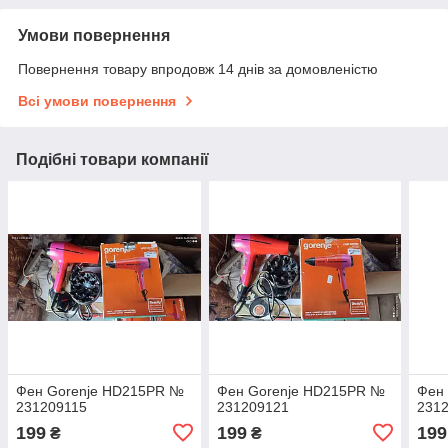
Умови повернення
Повернення товару впродовж 14 днів за домовленістю
Всі умови повернення
Подібні товари компанії
Фен Gorenje HD215PR №
Фен Gorenje HD215PR №
Фен
231209115
231209121
231
199
199
199
₴
₴