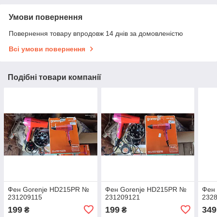
Умови повернення
Повернення товару впродовж 14 днів за домовленістю
Всі умови повернення
Подібні товари компанії
Фен Gorenje HD215PR №
Фен Gorenje HD215PR №
Фен
231209115
231209121
232
199
199
349
₴
₴