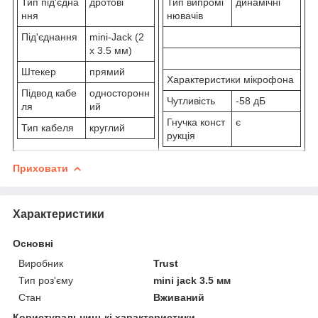
Тип під'єдна
дротові
Тип випромі
динамічні
ння
нювачів
Під'єднання
mini-Jack (2
x 3.5 мм)
Штекер
прямий
Характеристики мікрофона
Підвод кабе
односторонн
Чутливість
-58 дБ
ля
ий
Гнучка конст
є
Тип кабеля
круглий
рукція
Приховати
Характеристики
Основні
Виробник
Trust
Тип роз'єму
mini jack 3.5 мм
Стан
Вживаний
Користувальницькі характеристики