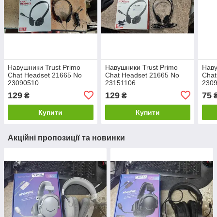
Навушники Trust Primo
Навушники Trust Primo
Наву
Chat Headset 21665 No
Chat Headset 21665 No
Chat
23090510
23151106
230
129
129
75
₴
₴
Купити
Купити
Акційні пропозиції та новинки