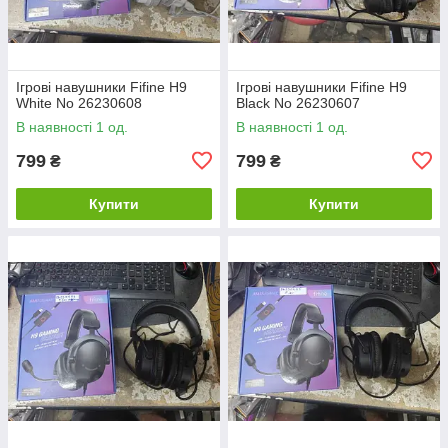
Ігрові навушники Fifine H9
Ігрові навушники Fifine H9
White No 26230608
Black No 26230607
В наявності 1 од.
В наявності 1 од.
799
799
₴
₴
Купити
Купити