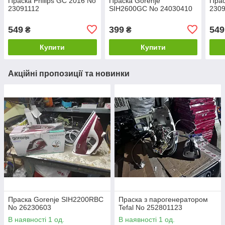
Праска Philips GC 2016 No
Праска Gorenje
Прас
23091112
SIH2600GC No 24030410
230
549
399
549
₴
₴
Купити
Купити
Акційні пропозиції та новинки
Праска Gorenje SIH2200RBC
Праска з парогенератором
No 26230603
Tefal No 252801123
В наявності 1 од.
В наявності 1 од.