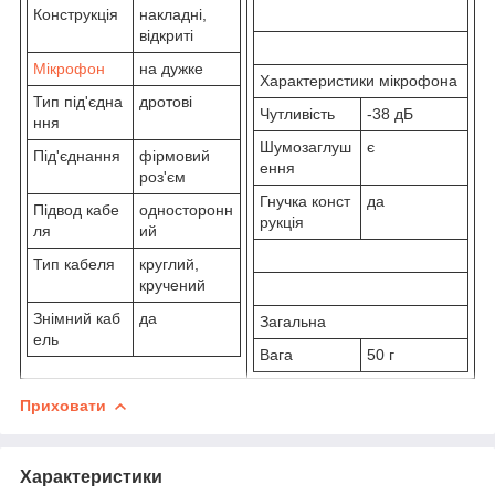
Конструкція
накладні,
відкриті
Мікрофон
на дужке
Характеристики мікрофона
Тип під'єдна
дротові
Чутливість
-38 дБ
ння
Шумозаглуш
є
Під'єднання
фірмовий
ення
роз'єм
Гнучка конст
да
Підвод кабе
односторонн
рукція
ля
ий
Тип кабеля
круглий,
кручений
Знімний каб
да
Загальна
ель
Вага
50 г
Приховати
Характеристики