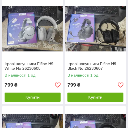
Ігрові навушники Fifine H9
Ігрові навушники Fifine H9
White No 26230608
Black No 26230607
В наявності 1 од.
В наявності 1 од.
799
799
₴
₴
Купити
Купити