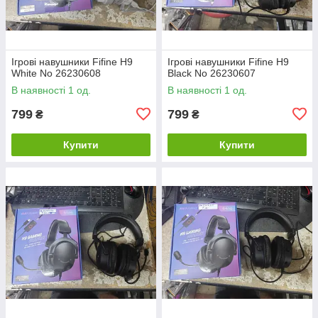
Ігрові навушники Fifine H9
Ігрові навушники Fifine H9
White No 26230608
Black No 26230607
В наявності 1 од.
В наявності 1 од.
799
799
₴
₴
Купити
Купити