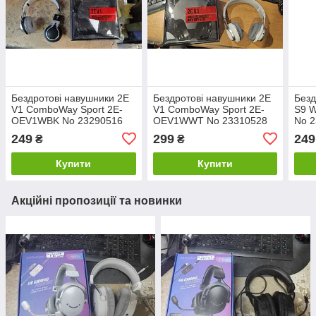
Бездротові навушники 2E
Бездротові навушники 2E
Безд
V1 ComboWay Sport 2E-
V1 ComboWay Sport 2E-
S9 W
OEV1WBK No 23290516
OEV1WWT No 23310528
No 
249
299
249
₴
₴
Купити
Купити
Акційні пропозиції та новинки