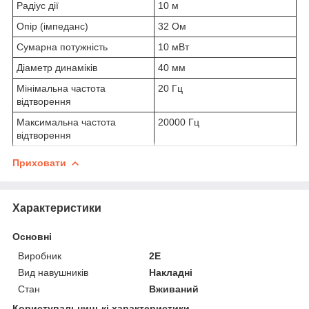
Радіус дії
10 м
Опір (імпеданс)
32 Ом
Сумарна потужність
10 мВт
Діаметр динаміків
40 мм
Мінімальна частота
20 Гц
відтворення
Максимальна частота
20000 Гц
відтворення
Приховати
Характеристики
Основні
Виробник
2E
Вид навушників
Накладні
Стан
Вживаний
Користувальницькі характеристики