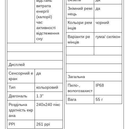
відстань
витрата
Знімний ремі
да
енергії
нець
(калорії)
час
Кольори рем
чорний
активності
інців
відстеження
Варіанти ре
гума/ силікон
сну
мінців
Дисплей
Сенсорний е
да
Загальна
кран
Пило-,
IP68
Тип
кольоровий
вологозахист
Діагональ
1.3"
Вага
55 г
Роздільна
240x240 пікс
здатність екр
ана
PPI
261 ppi