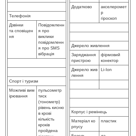
Додатково
акселеромет
р
Телефонія
гіроскоп
Дзвінки
Повідомленн
та сповіщен
я про
ня
виклики
повідомленн
Джерело живлення
я про SMS
вібрація
Заряджання
фірмовий
пристрою
конектор
Джерело жив
Li-Ion
лення
Спорт і туризм
Можливі вим
пульсометр
ірювання
тиск
(тонометр)
рівень кисню
Корпус і ремінець
в крові
кількість
Матеріал ко
пластик
кроків
рпусу
пройдена
Безель
да