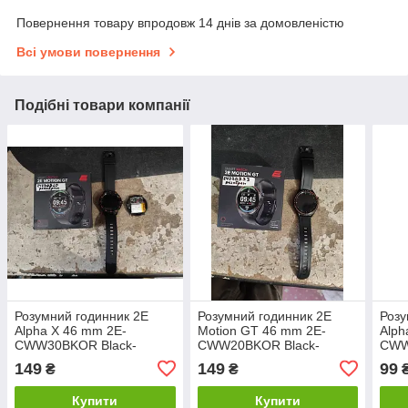
Повернення товару впродовж 14 днів за домовленістю
Всі умови повернення
Подібні товари компанії
Розумний годинник 2E
Розумний годинник 2E
Розу
Alpha X 46 mm 2E-
Motion GT 46 mm 2E-
Alph
CWW30BKOR Black-
CWW20BKOR Black-
CWW
Orange No 24270920
Orange No 24270933/1
Oran
149
149
99
₴
₴
Купити
Купити