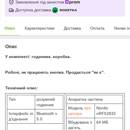
Замовлення під захистом
Доступна доставка
Опис
Характеристики
Доставка
Оплата
Умови п
Опис
У комплекті: годинник, коробка.
Робочі, не працюють кнопка. Продається "як є".
Технічний опис:
Тип
розумний
Апаратна частина
годинник
Модель
про
Nordic
Інтерфейс пі
Bluetooth v
цесора
nRF52832
д'єднання
5.0
Вбудована п
64 МБ
ам'ять