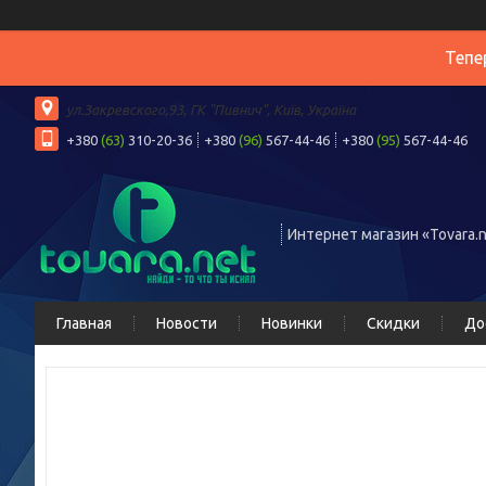
Тепе
ул.Закревского,93, ГК "Пивнич", Київ, Україна
+380
(63)
310-20-36
+380
(96)
567-44-46
+380
(95)
567-44-46
Интернет магазин «Tovara.n
Главная
Новости
Новинки
Скидки
До