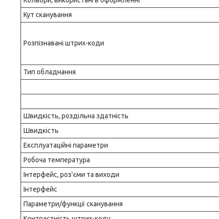
Кольори, використані в оформленні
Кут сканування
Розпізнавані штрих-коди
Тип обладнання
Швидкість, роздільна здатність
Швидкість
Експлуатаційні параметри
Робоча температура
Інтерфейс, роз'єми та виходи
Інтерфейс
Параметри/функції сканування
Контрастність штрих-коду