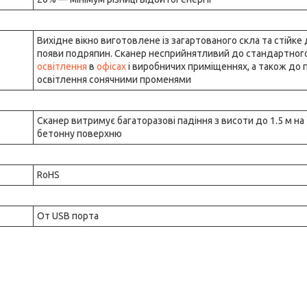
Вихідне вікно виготовлене із загартованого скла та стійке
появи подряпин. Сканер несприйнятливий до стандартног
освітлення
в
офісах
і виробничих приміщеннях, а також до 
освітлення сонячними променями
Сканер витримує багаторазові падіння з висоти до 1.5 м на
бетонну поверхню
RoHS
От USB порта