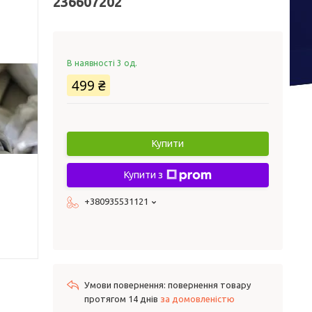
236607202
В наявності 3 од.
499 ₴
Купити
Купити з
+380935531121
повернення товару
протягом 14 днів
за домовленістю