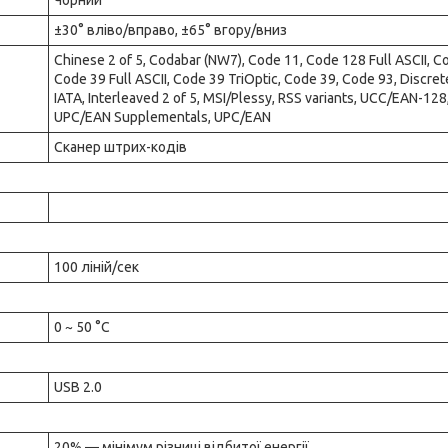
Чорний
±30° вліво/вправо, ±65° вгору/вниз
Chinese 2 of 5, Codabar (NW7), Code 11, Code 128 Full ASCII, C
Code 39 Full ASCII, Code 39 TriOptic, Code 39, Code 93, Discrete
IATA, Interleaved 2 of 5, MSI/Plessy, RSS variants, UCC/EAN-128
UPC/EAN Supplementals, UPC/EAN
Сканер штрих-кодів
100 ліній/сек
0 ~ 50 °C
USB 2.0
20% — мінімум різниці відбитої енергії