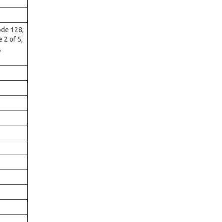
ode 128,
 2 of 5,
,