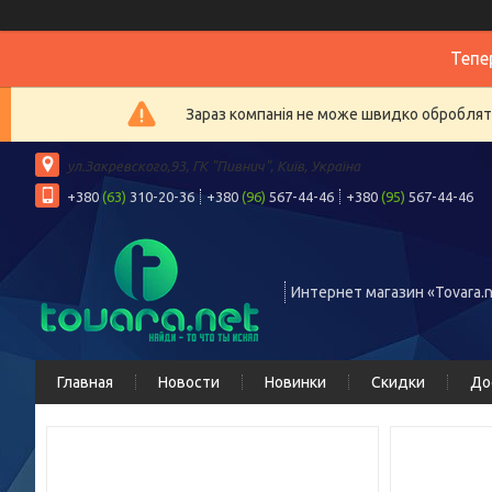
Тепе
Зараз компанія не може швидко обробляти
ул.Закревского,93, ГК "Пивнич", Київ, Україна
+380
(63)
310-20-36
+380
(96)
567-44-46
+380
(95)
567-44-46
Интернет магазин «Tovara.n
Главная
Новости
Новинки
Скидки
До