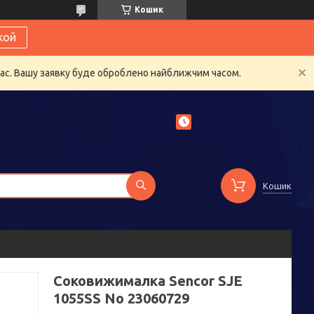
Кошик
кой
час. Вашу заявку буде оброблено найближчим часом.
Кошик
Соковижималка Sencor SJE
1055SS No 23060729