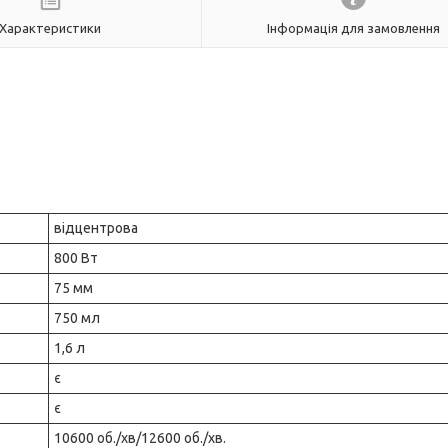
Характеристики
Інформація для замовлення
відцентрова
800 Вт
75 мм
750 мл
1,6 л
є
є
10600 об./хв/12600 об./хв.