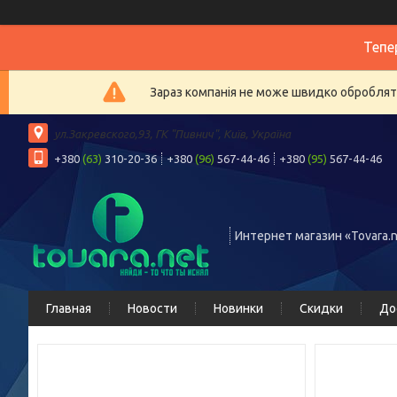
Тепе
Зараз компанія не може швидко обробляти
ул.Закревского,93, ГК "Пивнич", Київ, Україна
+380
(63)
310-20-36
+380
(96)
567-44-46
+380
(95)
567-44-46
Интернет магазин «Tovara.n
Главная
Новости
Новинки
Скидки
До