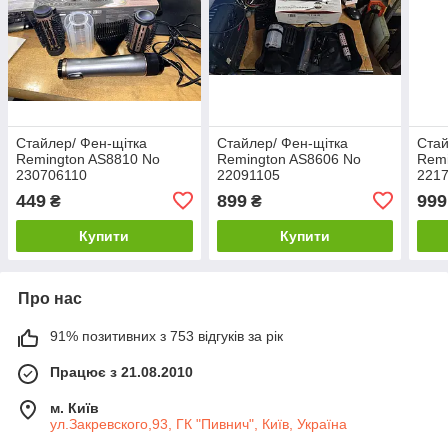
Стайлер/ Фен-щітка
Стайлер/ Фен-щітка
Стай
Remington AS8810 No
Remington AS8606 No
Remi
230706110
22091105
221
449
899
999
₴
₴
Купити
Купити
Про нас
91% позитивних з 753 відгуків за рік
Працює з 21.08.2010
м. Київ
ул.Закревского,93, ГК "Пивнич", Київ, Україна