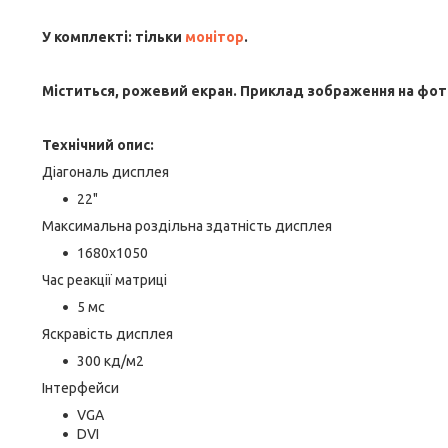
У комплекті: тільки
монітор
.
Міститься, рожевий екран. Приклад зображення на фото.
Технічний опис:
Діагональ дисплея
22"
Максимальна роздільна здатність дисплея
1680х1050
Час реакції матриці
5 мс
Яскравість дисплея
300 кд/м2
Інтерфейси
VGA
DVI