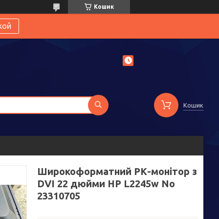
Кошик
кой
Кошик
Широкоформатний РК-монітор з
DVI 22 дюйми HP L2245w No
23310705