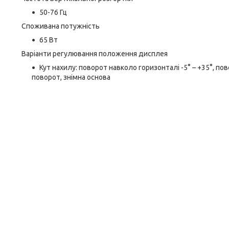
50-76 Гц
Споживана потужність
65 Вт
Варіанти регулювання положення дисплея
Кут нахилу: поворот навколо горизонталі -5° – +35°, по
поворот, знімна основа