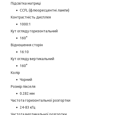
Підсвітка матриці
CCFL (флюоресцентні лампи)
Контрастність дисплея
1000:1
Кут огляду горизонтальний
160°
Відношення сторін
16:10
Кут огляду вертикальний
160°
Колір
Чорний
Розмір пікселя
0.282 мм
Частота горизонтальної розгортки
24-83 кГц
Частота вертикальної розгортки