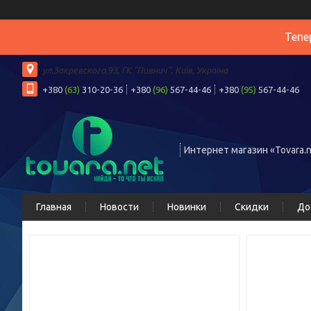
Тепе
ул.Закревского,93, ГК "Пивнич", Київ, Україна
+380
(63)
310-20-36
+380
(96)
567-44-46
+380
(95)
567-44-46
Интернет магазин «Tovara.n
Главная
Новости
Новинки
Скидки
До