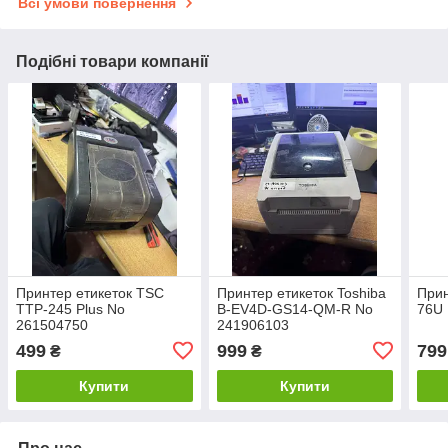
Всі умови повернення
Подібні товари компанії
Принтер етикеток TSC
Принтер етикеток Toshiba
Прин
TTP-245 Plus No
B-EV4D-GS14-QM-R No
76U
261504750
241906103
499
999
799
₴
₴
Купити
Купити