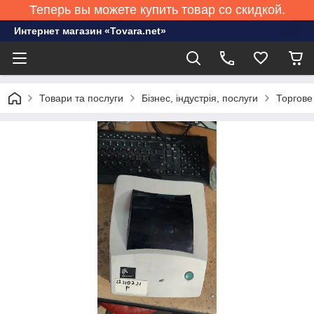
Теперь вы можете купить товар со скидкой.
Интернет магазин «Tovara.net»
Товари та послуги
Бізнес, індустрія, послуги
Торгове