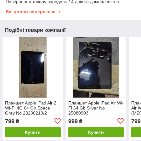
Повернення товару впродовж 14 днів за домовленістю
Всі умови повернення
Подібні товари компанії
Планшет Apple iPad Air 2
Планшет Apple iPad Air Wi-
План
Wi-Fi 4G 64 Gb Space
Fi 64 Gb Silver No
Air 
Gray No 23230219/2
25080903
(MD7
No 
799
999
799
₴
₴
Купити
Купити