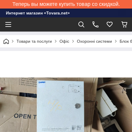
Теперь вы можете купить товар со скидкой.
Интернет магазин «Tovara.net»
Товари та послуги
Офіс
Охоронні системи
Блок 