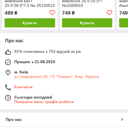
живлення ББП
живлення 26.5*25.5*7
живл
29.5*28.5*7.5 No 25130513
No2080810
Акал
No 
499
749
749
₴
₴
Купити
Купити
Про нас
91% позитивних з 754 відгуків за рік
Працює з 21.08.2010
м. Київ
ул.Закревского,93, ГК "Пивнич", Київ, Україна
Контакти
Сьогодні вихідний
Показати весь графік роботи
Про нас