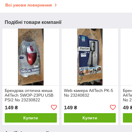
Всі умови повернення
Подібні товари компанії
Брендова оптична миша
Web камера A4Tech PK-5
Бре
A4Tech SWOP-23PU USB
No 23240832
A4Te
PS/2 No 23230822
No 2
149
149
49
₴
₴
Купити
Купити