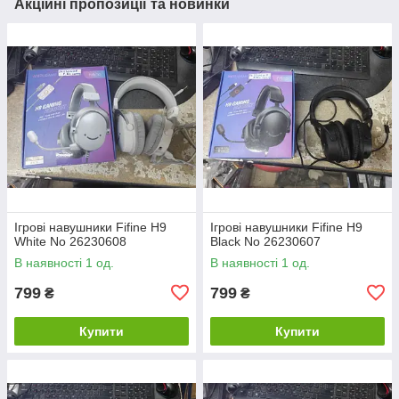
Акційні пропозиції та новинки
Ігрові навушники Fifine H9
Ігрові навушники Fifine H9
White No 26230608
Black No 26230607
В наявності 1 од.
В наявності 1 од.
799
799
₴
₴
Купити
Купити